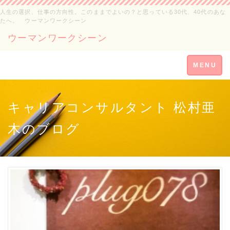
人生の選択、仕事の方向性。このままでよいの？と思っている30代、40代のあな
たへ。 ウーマンワークシーン
ウーマンワークシーン
Toggle
MENU
navigation
キャリアコンサルタント 松村亜
木のブログ