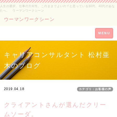
人生の選択、仕事の方向性。このままでよいの？と思っている30代、40代のあな
たへ。 ウーマンワークシーン
ウーマンワークシーン
Toggle
MENU
navigation
キャリアコンサルタント 松村亜
木のブログ
2019.04.18
カテゴリ：お客様の声
クライアントさんが選んだクリー
ムソーダ。